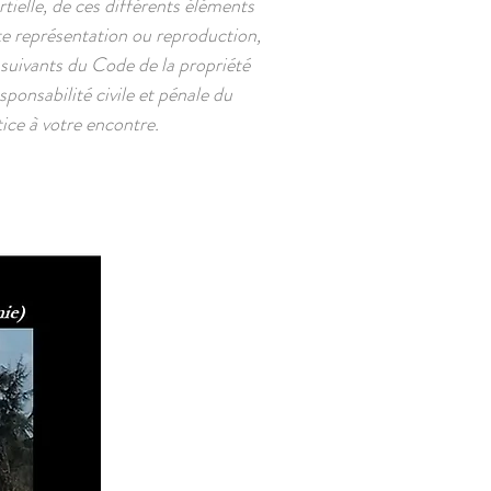
tielle, de ces différents éléments
te représentation ou reproduction,
 suivants du Code de la propriété
ponsabilité civile et pénale du
ice à votre encontre.