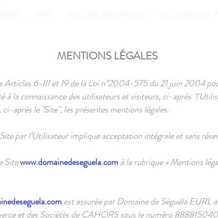
ISTES
GÎTE
ACCUEIL DE STAGES
ACCORDEUR P
MENTIONS LÉGALES
Articles 6-III et 19 de la Loi n°2004-575 du 21 juin 2004 po
 à la connaissance des utilisateurs et visiteurs, ci-après "l'Utilis
, ci-après le "Site", les présentes mentions légales.
 Site par l’Utilisateur implique acceptation intégrale et sans rés
e Site
www.domainedeseguela.com
à la rubrique « Mentions léga
inedeseguela.com
est assurée par Domaine de Séguéla EURL au
rce et des Sociétés de CAHORS sous le numéro 888815040 dont