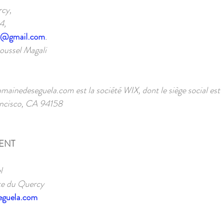
cy,
4,
a@gmail.com
.
Roussel Magali
mainedeseguela.com
est la société WIX, dont le siège social est 
ancisco, CA 94158
MENT
l
te du Quercy
eguela.com