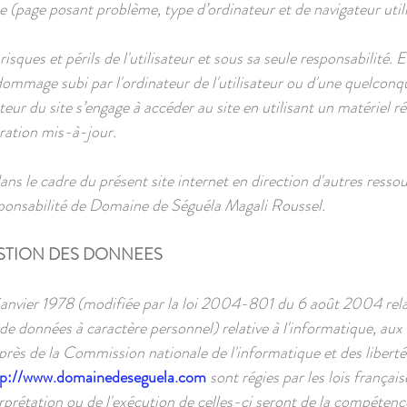
le (page posant problème, type d’ordinateur et de navigateur utili
isques et périls de l'utilisateur et sous sa seule responsabilité.
ommage subi par l'ordinateur de l'utilisateur ou d'une quelcon
teur du site s’engage à accéder au site en utilisant un matériel r
ration mis-à-jour.
ans le cadre du présent site internet en direction d'autres resso
sponsabilité de Domaine de Séguéla Magali Roussel.
ESTION DES DONNEES
anvier 1978 (modifiée par la loi 2004-801 du 6 août 2004 relat
e données à caractère personnel) relative à l'informatique, aux fi
uprès de la Commission nationale de l'informatique et des libert
tp://www.domainedeseguela.com
sont régies par les lois françai
nterprétation ou de l'exécution de celles-ci seront de la compéten