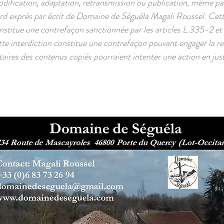
odification, adaptation, retransmission ou publication, même par
cord exprès par écrit de Domaine de Séguéla Magali Roussel. Cet
nstitue une contrefaçon sanctionnée par les articles L.335-2 et
tte interdiction constitue une contrefaçon pouvant engager la res
taires des contenus copiés pourraient intenter une action en just