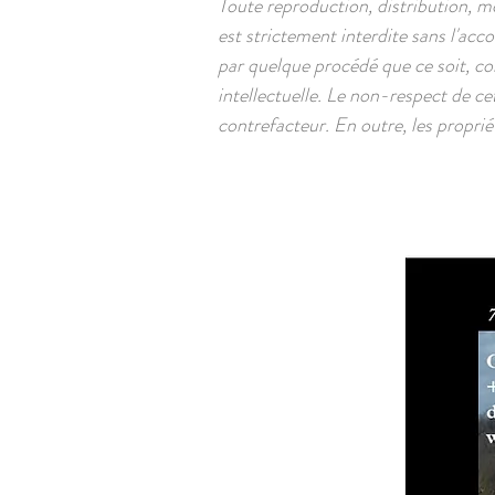
Toute reproduction, distribution, m
est strictement interdite sans l'ac
par quelque procédé que ce soit, co
intellectuelle. Le non-respect de ce
contrefacteur. En outre, les proprié