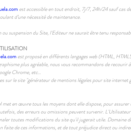
uela.com
est accessible en tout endroit, 7j/7, 24h/24 sauf cas d
ulant d’une nécessité de maintenance.
 ou suspension du Site, l'Editeur ne saurait être tenu responsab
TILISATION
ela.com
est proposé en différents langages web (HTML, HTML5,
un graphisme plus agréable, nous vous recommandons de recouri
 Google Chrome, etc…
s sur le site "générateur de mentions légales pour site internet 
met en œuvre tous les moyens dont elle dispose, pour assurer u
Toutefois, des erreurs ou omissions peuvent survenir. L'Utilisateu
gnaler toutes modifications du site qu'il jugerait utile. Domaine 
on faite de ces informations, et de tout préjudice direct ou indir